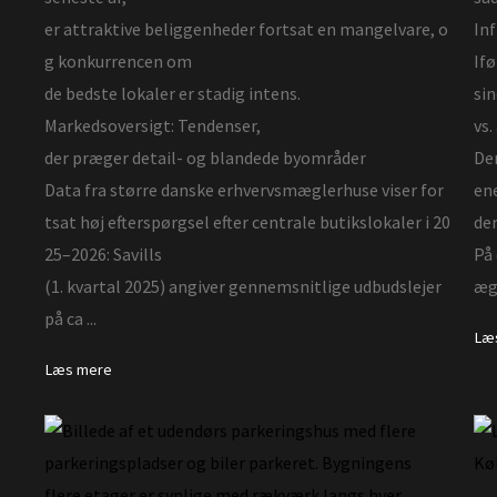
er attraktive beliggenheder fortsat en mangelvare, o
Inf
g konkurrencen om
Ifø
de bedste lokaler er stadig intens.
sin
Markedsoversigt: Tendenser,
vs.
der præger detail- og blandede byområder
Den
Data fra større danske erhvervsmæglerhuse viser for
ene
tsat høj efterspørgsel efter centrale butikslokaler i 20
der
25–2026: Savills
På
(1. kvartal 2025) angiver gennemsnitlige udbudslejer
ægl
på ca ...
Læ
Læs mere