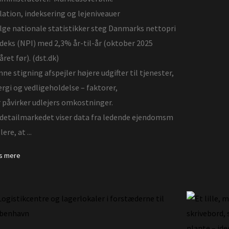
lation, indeksering og lejeniveauer
lge nationale statistikker steg Danmarks nettopri
deks (NPI) med 2,3% år-til-år (oktober 2025
 året før). (dst.dk)
ne stigning afspejler højere udgifter til tjenester,
rgi og vedligeholdelse – faktorer,
 påvirker udlejers omkostninger.
 detailmarkedet viser data fra ledende ejendomsm
ere, at ...
s mere