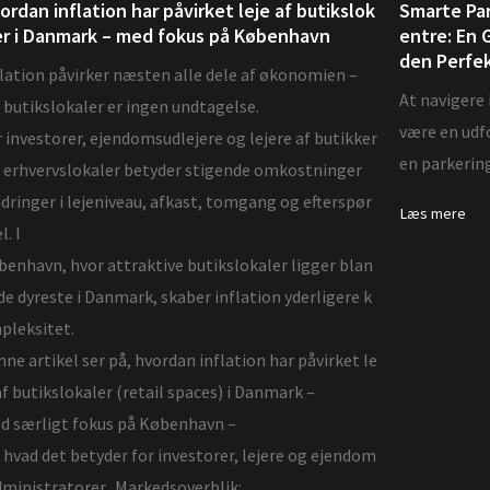
ordan inflation har påvirket leje af butikslok
Smarte Par
er i Danmark – med fokus på København
entre: En G
den Perfe
lation påvirker næsten alle dele af økonomien –
At navigere 
butikslokaler er ingen undtagelse.
være en udfo
 investorer, ejendomsudlejere og lejere af butikker
en parkering
 erhvervslokaler betyder stigende omkostninger
ringer i lejeniveau, afkast, tomgang og efterspør
Læs mere
l. I
enhavn, hvor attraktive butikslokaler ligger blan
de dyreste i Danmark, skaber inflation yderligere k
pleksitet.
ne artikel ser på, hvordan inflation har påvirket le
af butikslokaler (retail spaces) i Danmark –
d særligt fokus på København –
hvad det betyder for investorer, lejere og ejendom
dministratorer. Markedsoverblik: