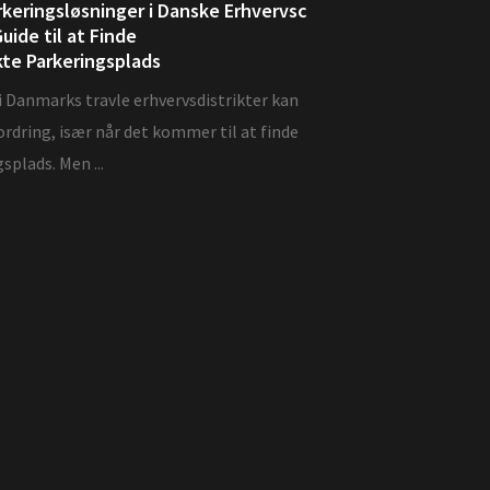
keringsløsninger i Danske Erhvervsc
uide til at Finde
kte Parkeringsplads
i Danmarks travle erhvervsdistrikter kan
rdring, især når det kommer til at finde
splads. Men ...