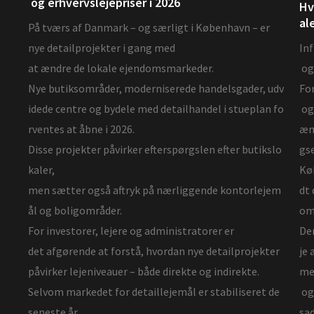
og erhvervslejepriser i 2026
Hv
al
På tværs af Danmark – og særligt i København – er
nye detailprojekter i gang med
Inf
at ændre de lokale ejendomsmarkeder.
og 
Nye butiksområder, moderniserede handelsgader, udv
For
idede centre og bydele med detailhandel i stueplan fo
og
rventes at åbne i 2026.
ænd
Disse projekter påvirker efterspørgslen efter butikslo
gse
kaler,
Køb
men sætter også aftryk på nærliggende kontorlejem
dt 
ål og boligområder.
om
For investorer, lejere og administratorer er
Den
det afgørende at forstå, hvordan nye detailprojekter
je 
påvirker lejeniveauer – både direkte og indirekte.
me
Selvom markedet for detaillejemål er stabiliseret de
og 
seneste år,
sa