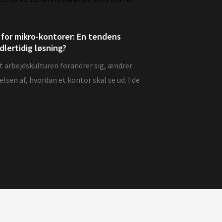
for mikro-kontorer: En tendens
idlertidig løsning?
t arbejdskulturen forandrer sig, ændrer
lsen af, hvordan et kontor skal se ud. I de