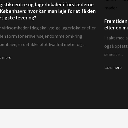
gistikcentre og lagerlokaler i forstæderne
l København: hvor kan man leje for at få den
rtigste levering?
Fremtiden 
eller en m
 virksomheder i dag skal vælge lagerlokaler eller
den form for erhvervsejendomme omkring
I takt med a
enhavn, er det ikke blot kvadratmeter og ...
også opfatte
seneste ...
s mere
Læs mere