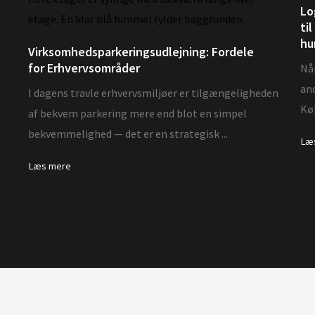
Lo
ti
hu
Virksomhedsparkeringsudlejning: Fordele
for Erhvervsområder
Når
an
I dagens travle erhvervsmiljøer er tilgængeligheden
Køb
af bekvem parkering mere end blot en simpel
bekvemmelighed — det er en strategisk ...
Læ
Læs mere